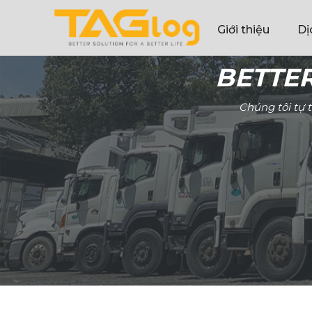
Giới thiệu
Dị
TTER SOLUTION FOR A 
ng tôi tự tin cam kết tính hiệu quả khi khách hàng lựa chọ
YÊU CẦU BÁO GIÁ