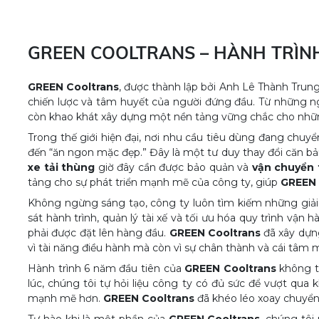
GREEN COOLTRANS – HÀNH TRÌN
GREEN Cooltrans
, được thành lập bởi Anh Lê Thành Trun
chiến lược và tâm huyết của người đứng đầu. Từ những 
còn khao khát xây dựng một nền tảng vững chắc cho những
Trong thế giới hiện đại, nơi nhu cầu tiêu dùng đang chu
đến “ăn ngon mặc đẹp.” Đây là một tư duy thay đổi căn b
xe tải thùng
giờ đây cần được bảo quản và
vận chuyển 
tảng cho sự phát triển mạnh mẽ của công ty, giúp
GREEN 
Không ngừng sáng tạo, công ty luôn tìm kiếm những giải
sát hành trình, quản lý tài xế và tối ưu hóa quy trình vậ
phải được đặt lên hàng đầu.
GREEN Cooltrans
đã xây dựng
vì tài năng điều hành mà còn vì sự chân thành và cái tâm
Hành trình 6 năm đầu tiên của
GREEN Cooltrans
không th
lúc, chúng tôi tự hỏi liệu công ty có đủ sức để vượt qua
mạnh mẽ hơn.
GREEN Cooltrans
đã khéo léo xoay chuyển 