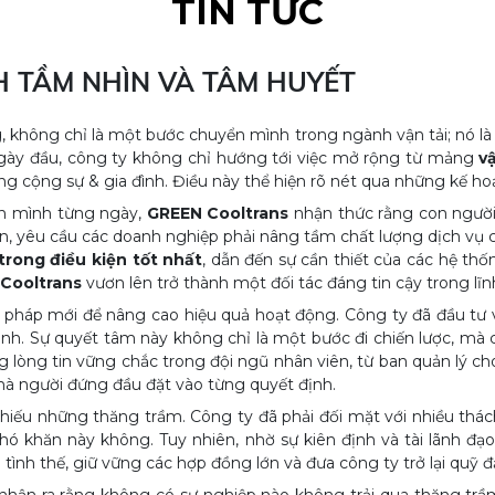
TIN TỨC
H TẦM NHÌN VÀ TÂM HUYẾT
g, không chỉ là một bước chuyển mình trong ngành vận tải; nó 
ngày đầu, công ty không chỉ hướng tới việc mở rộng từ mảng
v
 cộng sự & gia đình. Điều này thể hiện rõ nét qua những kế ho
yển mình từng ngày,
GREEN Cooltrans
nhận thức rằng con người
ản, yêu cầu các doanh nghiệp phải nâng tầm chất lượng dịch v
trong điều kiện tốt nhất
, dẫn đến sự cần thiết của các hệ th
Cooltrans
vươn lên trở thành một đối tác đáng tin cậy trong lĩ
 pháp mới để nâng cao hiệu quả hoạt động. Công ty đã đầu tư
n hành. Sự quyết tâm này không chỉ là một bước đi chiến lược, 
 lòng tin vững chắc trong đội ngũ nhân viên, từ ban quản lý cho 
 mà người đứng đầu đặt vào từng quyết định.
iếu những thăng trầm. Công ty đã phải đối mặt với nhiều thách
 khó khăn này không. Tuy nhiên, nhờ sự kiên định và tài lãnh 
tình thế, giữ vững các hợp đồng lớn và đưa công ty trở lại quỹ 