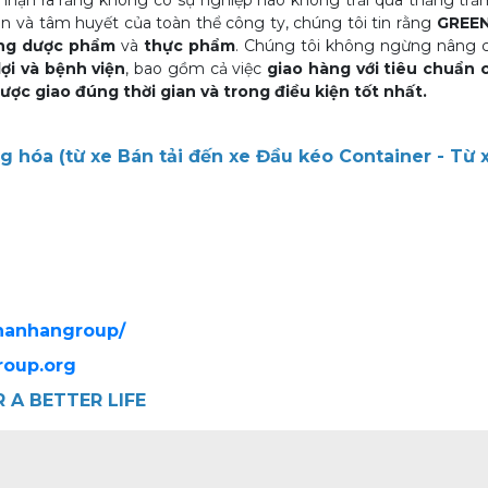
 nhận ra rằng không có sự nghiệp nào không trải qua thăng trầ
 và tâm huyết của toàn thể công ty, chúng tôi tin rằng
GREEN
ng dược phẩm
và
thực phẩm
. Chúng tôi không ngừng nâng 
lợi và bệnh viện
, bao gồm cả việc
giao hàng với tiêu chuẩn 
ợc giao đúng thời gian và trong điều kiện tốt nhất.
hóa (từ xe Bán tải đến xe Đầu kéo Container - Từ xe 
thanhangroup/
roup.org
 A BETTER LIFE