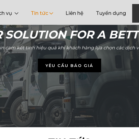
ch vụ
Tin tức
Liên hệ
Tuyển dụng
BETTER LIFE
n các dịch vụ của TAGLog.