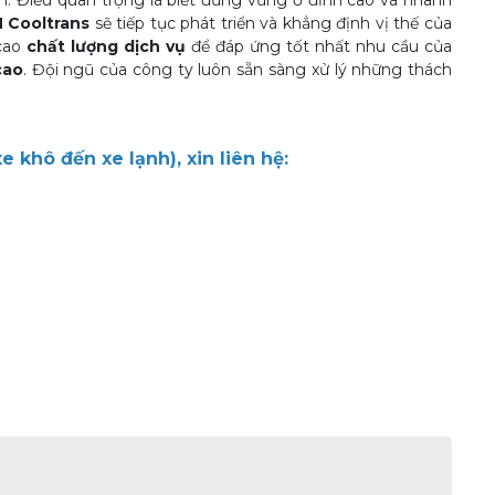
m. Điều quan trọng là biết đứng vững ở đỉnh cao và nhanh
 Cooltrans
sẽ tiếp tục phát triển và khẳng định vị thế của
cao
chất lượng dịch vụ
để đáp ứng tốt nhất nhu cầu của
cao
. Đội ngũ của công ty luôn sẵn sàng xử lý những thách
khô đến xe lạnh), xin liên hệ: