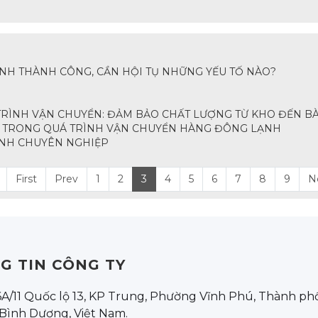
H THÀNH CÔNG, CẦN HỘI TỤ NHỮNG YẾU TỐ NÀO?
RÌNH VẬN CHUYỂN: ĐẢM BẢO CHẤT LƯỢNG TỪ KHO ĐẾN B
A TRONG QUÁ TRÌNH VẬN CHUYỂN HÀNG ĐÔNG LẠNH
ẠNH CHUYÊN NGHIỆP
First
Prev
1
2
3
4
5
6
7
8
9
N
G TIN CÔNG TY
 6A/11 Quốc lộ 13, KP Trung, Phường Vĩnh Phú, Thành p
 Bình Dương, Việt Nam.