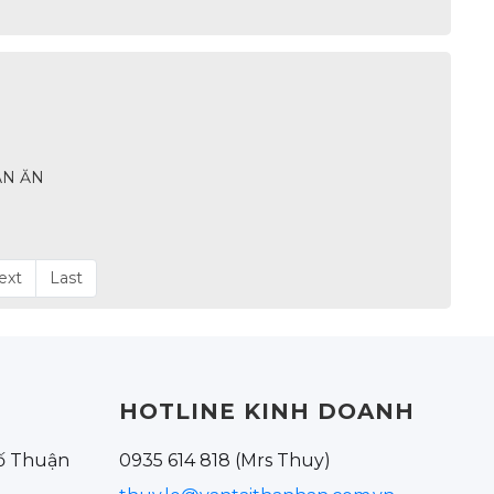
ÀN ĂN
ext
Last
HOTLINE KINH DOANH
hố Thuận
0935 614 818 (Mrs Thuy)