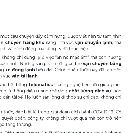
là một câu chuyện đầy cảm hứng, được viết nên từ tầm nhìn
ận chuyển hàng khô
sang lĩnh vực
vận chuyển lạnh
, mà
ạch và hành động mà công ty đã thực hiện.
 không chỉ dừng lại ở việc “ăn no mặc ấm” mà còn hướng
ụ của mình. Những sản phẩm từng có thể
vận chuyển bằng
ống
xe đông lạnh
hiện đại. Chính nhận thức này đã tạo nền
nh vực
vận tải lạnh
.
 vào hệ thống
telematics
– công nghệ tiên tiến giúp giám
mà còn là thông điệp mạnh mẽ rằng
chất lượng dịch vụ
luôn
đến tài xế. Họ luôn sẵn lòng đi theo sự chỉ đạo, không chỉ
 thức, đặc biệt là trong giai đoạn dịch bệnh COVID-19. Có
đạo quyết đoán, công ty không chỉ vượt qua mà còn trở nên
đạo tăng trưởng.