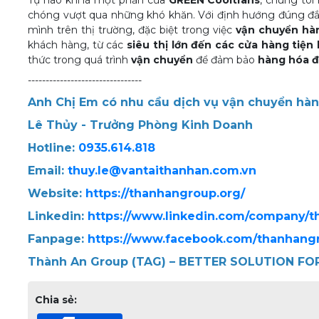
Tự hào khi là một phần của
GREEN Cooltrans
, chúng tôi
chóng vượt qua những khó khăn. Với định hướng đúng đắn
mình trên thị trường, đặc biệt trong việc
vận chuyển hà
khách hàng, từ các
siêu thị lớn đến các cửa hàng tiện 
thức trong quá trình
vận chuyển
để đảm bảo
hàng hóa đư
--------------------------------
Anh Chị Em có nhu cầu dịch vụ vận chuyển hàng 
Lê Thủy - Trưởng Phòng Kinh Doanh
Hotline:
0935.614.818
Email:
thuy.le@vantaithanhan.com.vn
Website:
https://thanhangroup.org/
Linkedin:
https://www.linkedin.com/company/
Fanpage:
https://www.facebook.com/thanhang
Thành An Group (TAG) – BETTER SOLUTION FOR
Chia sẻ: