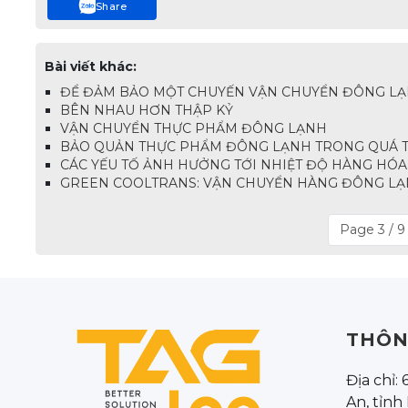
Share
Bài viết khác:
ĐỂ ĐẢM BẢO MỘT CHUYẾN VẬN CHUYỂN ĐÔNG LẠN
BÊN NHAU HƠN THẬP KỶ
VẬN CHUYỂN THỰC PHẨM ĐÔNG LẠNH
BẢO QUẢN THỰC PHẨM ĐÔNG LẠNH TRONG QUÁ T
CÁC YẾU TỐ ẢNH HƯỞNG TỚI NHIỆT ĐỘ HÀNG HÓ
GREEN COOLTRANS: VẬN CHUYỂN HÀNG ĐÔNG L
Page 3 / 9
THÔN
Địa chỉ:
An, tỉnh