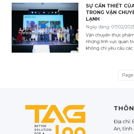
SỰ CẦN THIẾT CỦA
TRONG VẬN CHUY
LẠNH
Ngày đăng: 07/02/202
Vận chuyển thực phẩm 
những lĩnh vực quan tr
không chỉ yêu cầu các
như xe tải đông lạnh
Page 1
THÔN
Địa chỉ:
An, tỉnh