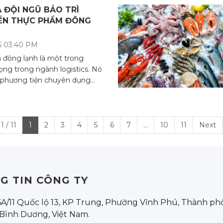
 ĐỘI NGŨ BẢO TRÌ
ỂN THỰC PHẨM ĐÔNG
5 03:40 PM
đông lạnh là một trong
ọng trong ngành logistics. Nó
 phương tiện chuyên dụng
 / 11
1
2
3
4
5
6
7
...
10
11
Next
G TIN CÔNG TY
 6A/11 Quốc lộ 13, KP Trung, Phường Vĩnh Phú, Thành p
 Bình Dương, Việt Nam.