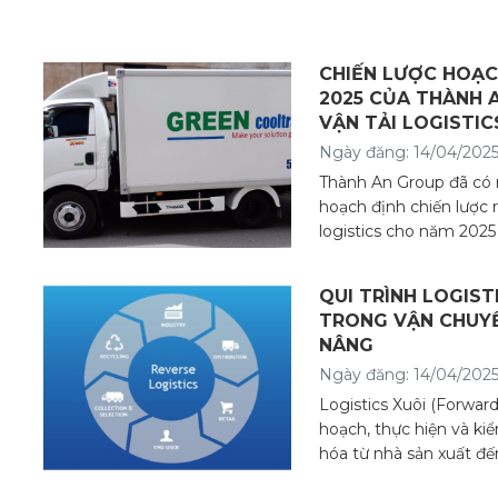
CHIẾN LƯỢC HOẠC
2025 CỦA THÀNH 
VẬN TẢI LOGISTIC
Ngày đăng: 14/04/2025
Thành An Group đã có 
hoạch định chiến lược 
logistics cho năm 2025
QUI TRÌNH LOGIST
TRONG VẬN CHUYỂ
NÂNG
Ngày đăng: 14/04/2025
Logistics Xuôi (Forward 
hoạch, thực hiện và ki
hóa từ nhà sản xuất đế
cùng.