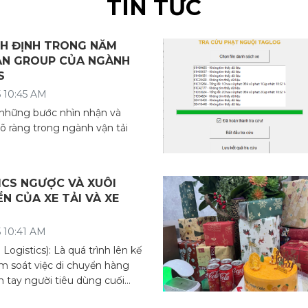
TIN TỨC
H ĐỊNH TRONG NĂM
AN GROUP CỦA NGÀNH
S
 10:45 AM
những bước nhìn nhận và
rõ ràng trong ngành vận tải
ICS NGƯỢC VÀ XUÔI
N CỦA XE TẢI VÀ XE
 10:41 AM
Logistics): Là quá trình lên kế
ểm soát việc di chuyển hàng
n tay người tiêu dùng cuối