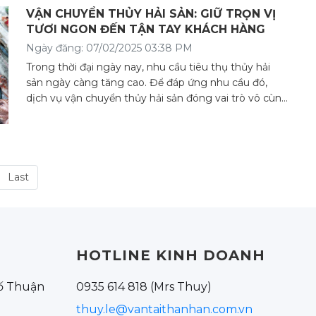
VẬN CHUYỂN THỦY HẢI SẢN: GIỮ TRỌN VỊ
TƯƠI NGON ĐẾN TẬN TAY KHÁCH HÀNG
Ngày đăng: 07/02/2025 03:38 PM
Trong thời đại ngày nay, nhu cầu tiêu thụ thủy hải
sản ngày càng tăng cao. Để đáp ứng nhu cầu đó,
dịch vụ vận chuyển thủy hải sản đóng vai trò vô cùng
quan trọng.
Last
HOTLINE KINH DOANH
hố Thuận
0935 614 818 (Mrs Thuy)
thuy.le@vantaithanhan.com.vn