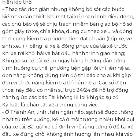
hiện kịp thời.
-
Thao tác đơn giản nhưng không bỏ sót các bước
kiểm tra cần thiết: khi một tài xế nhận lệnh điều động,
các chú bảo vệ sẽ chịu trách nhiệm bàn giao bộ hồ sơ
gồm giấy tờ xe, chìa khóa, dụng cụ theo xe … và đồng
thời cũng kiểm tra phương tiện đạt chuẩn (Lốp xe, vệ
sinh xe…) + bằng lái xe & đồng phục của tài xế trước
khi xe rời khỏi bãi và bắt đầu hành trình giao hàng;
Khi gặp sự cố: tài xế có ngay bảng hướng dẫn từng
tình huống cụ thể: phương tiện gặp lỗi thì liên hệ ai,
đơn hàng không đúng tiến độ thì báo cho ai, khi gặp
đơn vị chức năng kiểm tra thì liên hệ ai. Các số điện
thoại này đều có nhân sự trực 24/24 để hỗ trợ đồng
hành giúp các bác Tài không lẻ loi khi gặp sự cố.
Kỷ luật là phần tất yếu trong công việc:
Ở Thành An, tinh thần ngăn nắp, sạch sẽ được thống
-
nhất từ trên xuống, kể cả ở môi trường nhiều khói bụi
của xe tải. Bãi gửi xe có định vị rõ ràng từng ô để tài xế
đậu xe đúng chỗ, không ảnh hưởng lẫn nhau khi vào