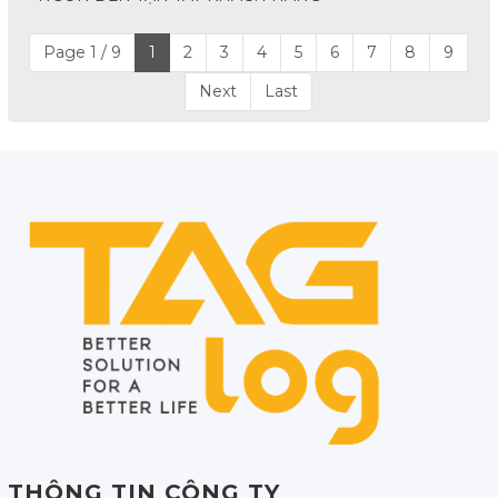
Page 1 / 9
1
2
3
4
5
6
7
8
9
Next
Last
THÔNG TIN CÔNG TY