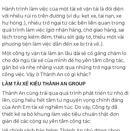
Hành trình làm việc của một tài xế vận tải là đối diện
với nhiều rủi ro trên đường (ví dụ: kẹt xe, tai nạn, xe
hư hỏng..), nhiều trở ngại từ các bên liên quan trong
quá trình làm việc (giờ nhận hàng, chờ giao hàng, sai
lệch trong kiểm đếm, thiếu sót giấy tờ, thiếu một vài
phương tiện làm việc dẫn đến xe bị trả về..).
Một công ty vận tải làm ăn lâu dài sẽ cố gắng chăm lo
cho đội ngũ tài xế của mình để họ yên tâm công tác,
gắn bó và nhẹ nhàng vượt qua những trở ngại trong
công việc. Vậy ở Thành An có gì khác?
LÀM TÀI XẾ KIỂU THÀNH AN GROUP
Thành An cũng trải qua quá trình phát triển từ nhỏ đi
lên, cũng hiểu hết tâm tư nguyện vọng chính đáng
của Anh Em tài xế nghiêm túc. Do vậy, Công ty đã
thiết kế ra bộ khung làm việc tiêu chuẩn thật đơn
giản để các cộng sự yên tâm công tác:
Về chính sách bảo hiểm: Thành An chủ động chọn