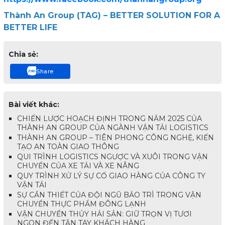
Thành An Group (TAG) – BETTER SOLUTION FOR A
BETTER LIFE
Chia sẻ:
Share
Bài viết khác:
CHIẾN LƯỢC HOẠCH ĐỊNH TRONG NĂM 2025 CỦA
THÀNH AN GROUP CỦA NGÀNH VẬN TẢI LOGISTICS
THÀNH AN GROUP – TIÊN PHONG CÔNG NGHỆ, KIẾN
TẠO AN TOÀN GIAO THÔNG
QUI TRÌNH LOGISTICS NGƯỢC VÀ XUÔI TRONG VẬN
CHUYỂN CỦA XE TẢI VÀ XE NÂNG
QUY TRÌNH XỬ LÝ SỰ CỐ GIAO HÀNG CỦA CÔNG TY
VẬN TẢI
SỰ CẦN THIẾT CỦA ĐỘI NGŨ BẢO TRÌ TRONG VẬN
CHUYỂN THỰC PHẨM ĐÔNG LẠNH
VẬN CHUYỂN THỦY HẢI SẢN: GIỮ TRỌN VỊ TƯƠI
NGON ĐẾN TẬN TAY KHÁCH HÀNG